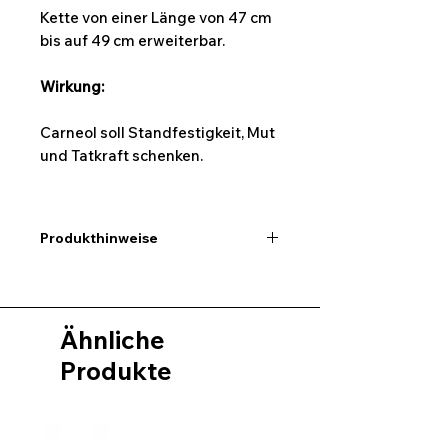
Kette von einer Länge von 47 cm
bis auf 49 cm erweiterbar.
Wirkung:
Carneol soll Standfestigkeit, Mut
und Tatkraft schenken.
Produkthinweise
Ich möchte hier darauf
hinweisen,dass alle Maßangaben
keine exakten Werte sind und ein
Ähnliche
wenig abweichen können.
Desweiteren kann es auch bei den
Produkte
Bildern des Produktes zu
Farbabweichungen kommen.