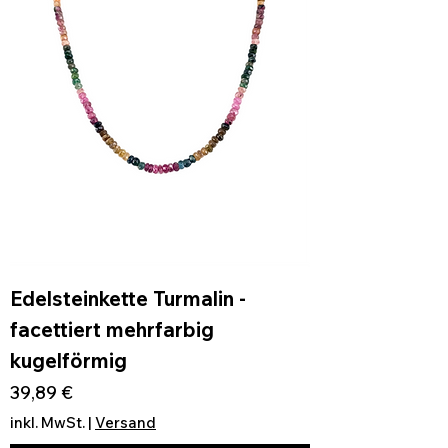
Edelsteinkette Turmalin -
facettiert mehrfarbig
kugelförmig
Preis
39,89 €
inkl. MwSt.
|
Versand