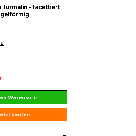
 Turmalin - facettiert
ugelförmig
nd
r
den Warenkorb
etzt kaufen