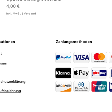
Preis
4,00 €
inkl. MwSt.
|
Versand
mationen
Zahlungsmethoden
kt
ssum
chutzerklärung
ufsbelehrung