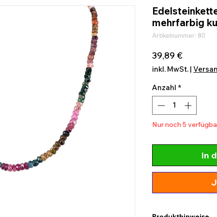
Edelsteinkette
mehrfarbig k
Artikelnummer: 80
Preis
39,89 €
inkl. MwSt.
|
Versa
Anzahl
*
Nur noch 5 verfügba
In 
J
Produkthinweise