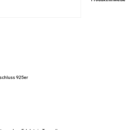
Ich möchte hier dara
Maßangaben keine e
abweichen können. D
Bildern des Produk
kommen.
rschluss 925er