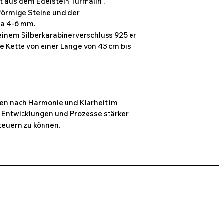
t aus dem Edelstein Turmalin .
lförmige Steine und der
wa 4-6 mm.
 einem Silberkarabinerverschluss 925 er
ie Kette von einer Länge von 43 cm bis
ben nach Harmonie und Klarheit im
g, Entwicklungen und Prozesse stärker
euern zu können.