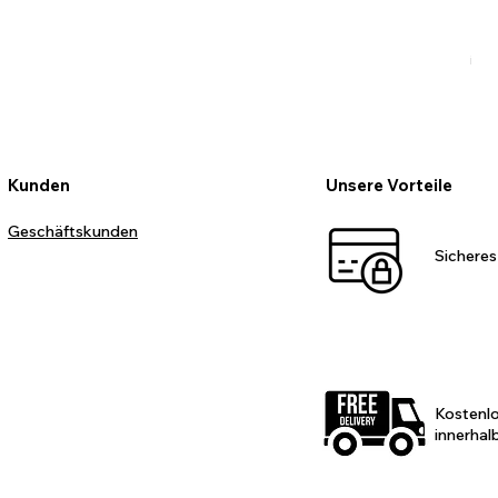
Pr
99
inkl
Kunden
Unsere Vorteile
Geschäftskunden
Sicheres
Kostenl
innerhal