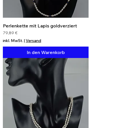
Perlenkette mit Lapis goldverziert
Preis
79,89 €
inkl. MwSt.
|
Versand
In den Warenkorb