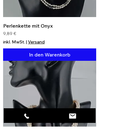
Perlenkette mit Onyx
Preis
9,89 €
inkl. MwSt.
|
Versand
In den Warenkorb