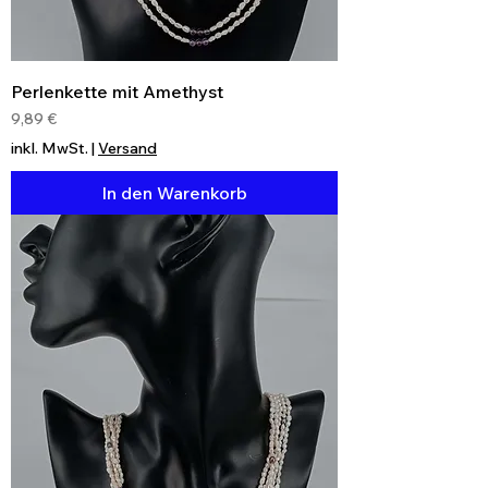
Perlenkette mit Amethyst
Preis
9,89 €
inkl. MwSt.
|
Versand
In den Warenkorb