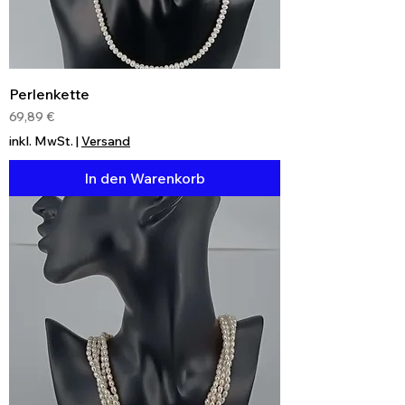
Perlenkette
Preis
69,89 €
inkl. MwSt.
|
Versand
In den Warenkorb