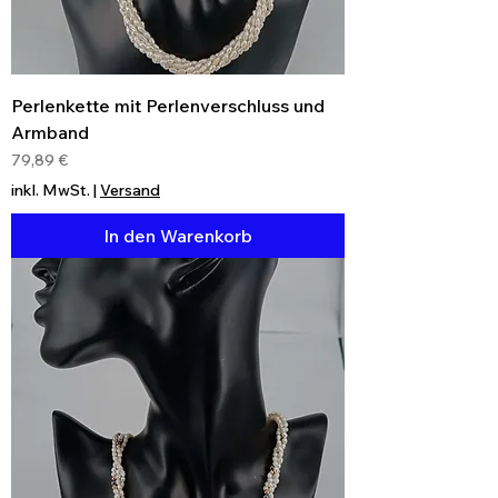
Perlenkette mit Perlenverschluss und
Armband
Preis
79,89 €
inkl. MwSt.
|
Versand
In den Warenkorb