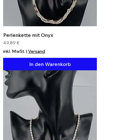
Perlenkette mit Onyx
Preis
49,89 €
inkl. MwSt.
|
Versand
In den Warenkorb