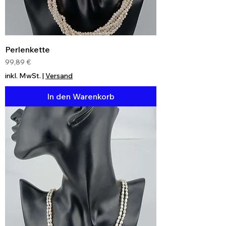
Perlenkette
Preis
99,89 €
inkl. MwSt.
|
Versand
In den Warenkorb