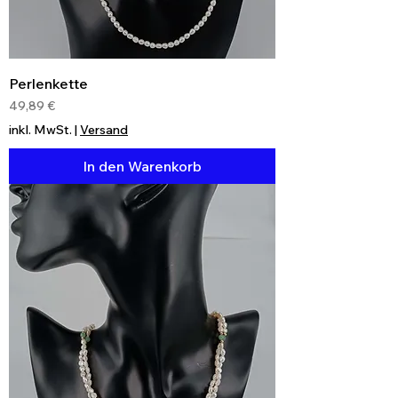
Perlenkette
Preis
49,89 €
inkl. MwSt.
|
Versand
In den Warenkorb