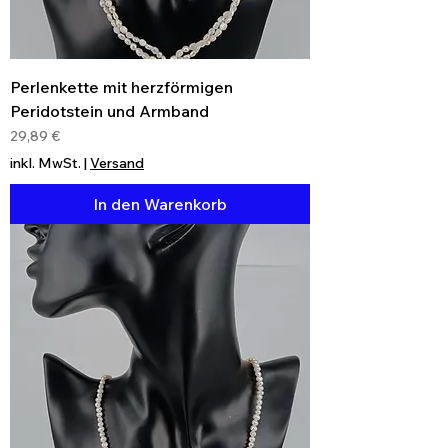
Perlenkette mit herzförmigen
Peridotstein und Armband
Preis
29,89 €
inkl. MwSt.
|
Versand
In den Warenkorb