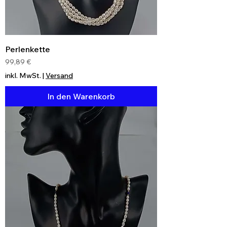
Perlenkette
Preis
99,89 €
inkl. MwSt.
|
Versand
In den Warenkorb