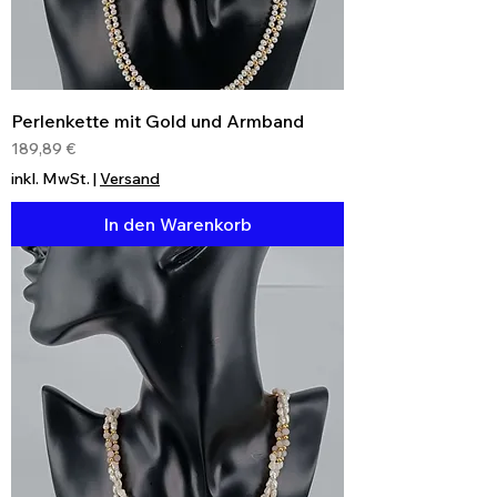
Perlenkette mit Gold und Armband
Preis
189,89 €
inkl. MwSt.
|
Versand
In den Warenkorb