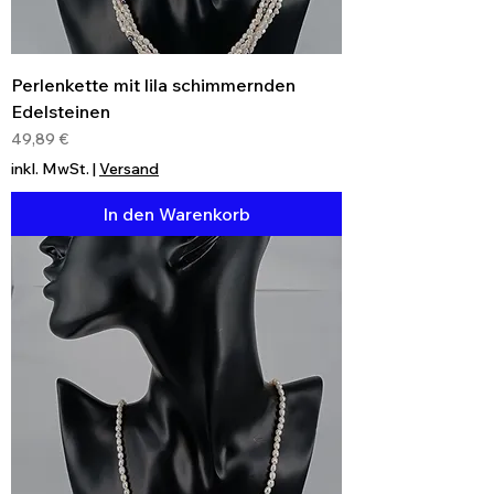
Perlenkette mit lila schimmernden
Edelsteinen
Preis
49,89 €
inkl. MwSt.
|
Versand
In den Warenkorb