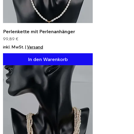
Perlenkette mit Perlenanhänger
Preis
99,89 €
inkl. MwSt.
|
Versand
In den Warenkorb