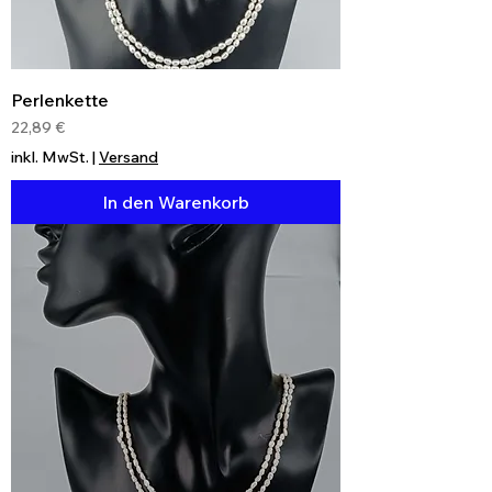
Perlenkette
Preis
22,89 €
inkl. MwSt.
|
Versand
In den Warenkorb