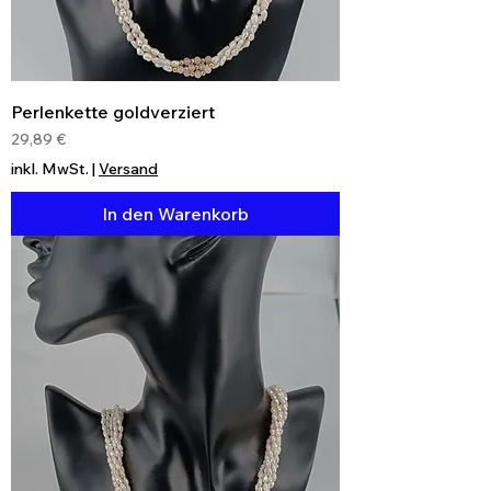
Perlenkette goldverziert
Preis
29,89 €
inkl. MwSt.
|
Versand
In den Warenkorb