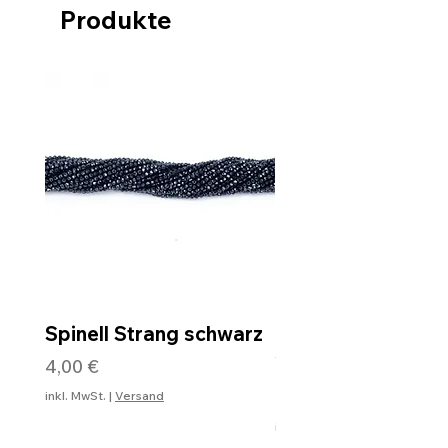
Produkte
Spinell Strang schwarz
Rohdiamantkette 
Verschluss
Preis
4,00 €
Preis
99,99 €
inkl. MwSt.
|
Versand
inkl. MwSt.