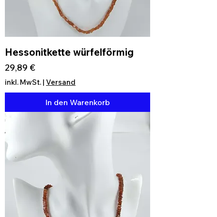
Hessonitkette würfelförmig
Preis
29,89 €
inkl. MwSt.
|
Versand
In den Warenkorb