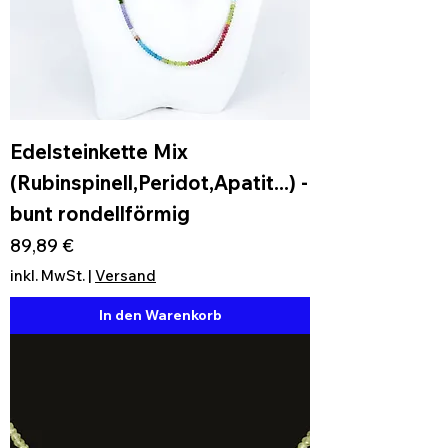
Edelsteinkette Mix
(Rubinspinell,Peridot,Apatit...) -
bunt rondellförmig
Preis
89,89 €
inkl. MwSt.
|
Versand
In den Warenkorb