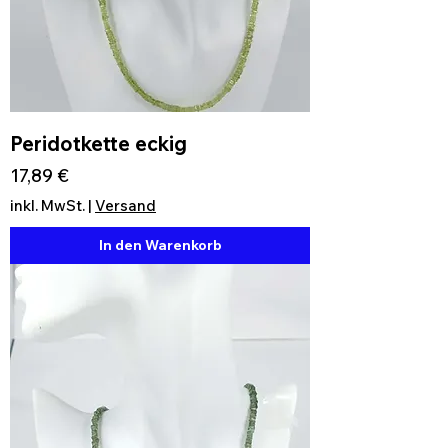
Peridotkette eckig
Preis
17,89 €
inkl. MwSt.
|
Versand
In den Warenkorb