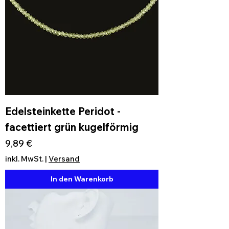
Edelsteinkette Peridot -
facettiert grün kugelförmig
Preis
9,89 €
inkl. MwSt.
|
Versand
In den Warenkorb