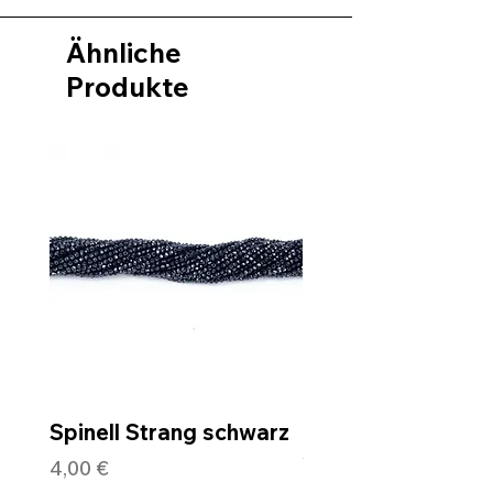
Ähnliche
Produkte
Spinell Strang schwarz
Rohdiamantkette 
Verschluss
Preis
4,00 €