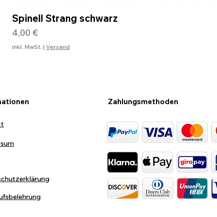
Spinell Strang schwarz
Preis
4,00 €
inkl. MwSt.
|
Versand
mationen
Zahlungsmethoden
kt
ssum
chutzerklärung
ufsbelehrung