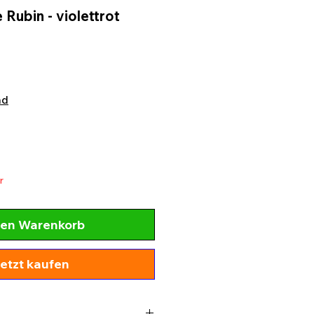
 Rubin - violettrot
nd
r
den Warenkorb
etzt kaufen