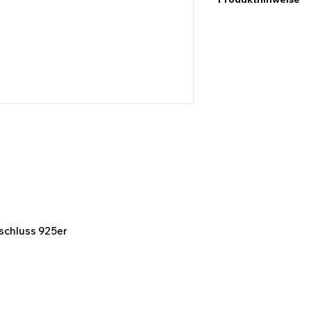
Ich möchte hier dara
Maßangaben keine e
abweichen können. D
Bildern des Produk
kommen.
rschluss 925er