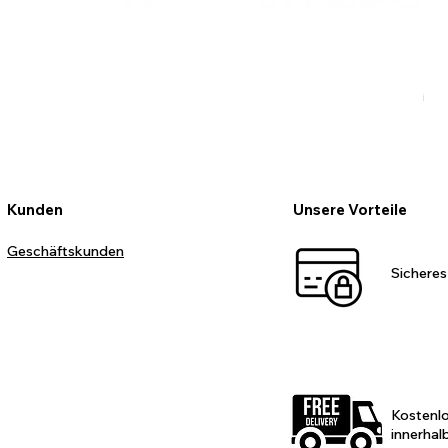
Ro
Pr
99
inkl
Kunden
Unsere Vorteile
Geschäftskunden
Sicheres
Kostenl
innerhal