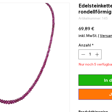
Edelsteinkette
rondellförmig
Artikelnummer: 145
Preis
69,89 €
inkl. MwSt.
|
Versa
Anzahl
*
Nur noch 5 verfügba
In 
J
Produkthinweise