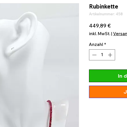
Rubinkette
Artikelnummer: 458
Preis
449,89 €
inkl. MwSt.
|
Versa
Anzahl
*
In 
J