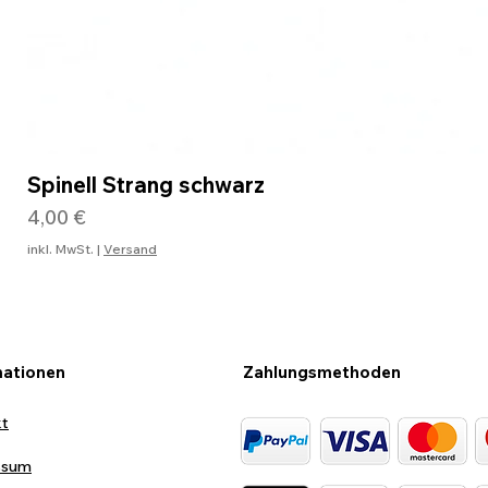
Spinell Strang schwarz
Preis
4,00 €
inkl. MwSt.
|
Versand
mationen
Zahlungsmethoden
kt
ssum