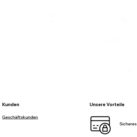
Ro
Pr
99
inkl
Kunden
Unsere Vorteile
Geschäftskunden
Sicheres