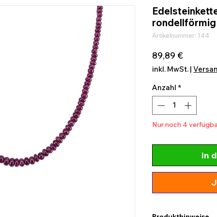
Edelsteinkette
rondellförmig
Artikelnummer: 144
Preis
89,89 €
inkl. MwSt.
|
Versa
Anzahl
*
Nur noch 4 verfügba
In 
J
Produkthinweise