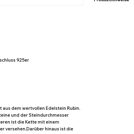
Ich möchte hier dara
Maßangaben keine e
abweichen können. D
Bildern des Produk
kommen.
rschluss 925er
t aus dem wertvollen Edelstein Rubin.
Steine und der Steindurchmesser
ren ist die Kette mit einem
er versehen.Darüber hinaus ist die