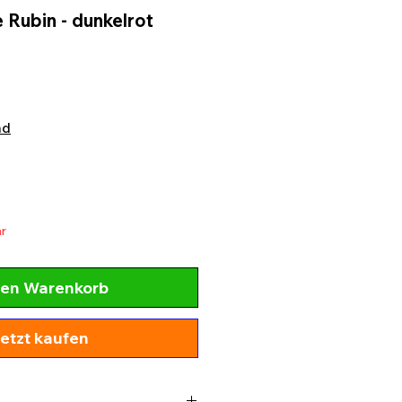
 Rubin - dunkelrot
nd
r
den Warenkorb
etzt kaufen