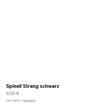
Spinell Strang schwarz
Preis
4,00 €
inkl. MwSt.
|
Versand