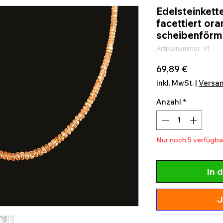
Edelsteinkett
facettiert or
scheibenförm
Artikelnummer: 91
Preis
69,89 €
inkl. MwSt.
|
Versa
Anzahl
*
Nur noch 5 verfügba
In 
J