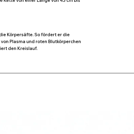
ie Kette von einer Länge von 43 cm bis
die Körpersäfte. So fördert er die
g von Plasma und roten Blutkörperchen
iert den Kreislauf.