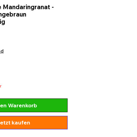
e Mandaringranat -
angebraun
ig
nd
r
den Warenkorb
etzt kaufen