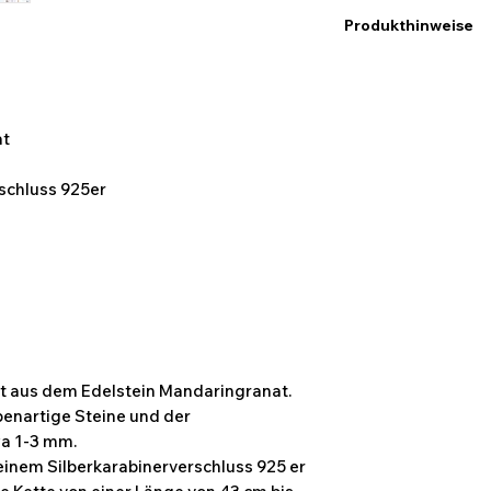
Produkthinweise
Ich möchte hier dara
Maßangaben keine e
abweichen können. D
Bildern des Produk
at
kommen.
rschluss 925er
t aus dem Edelstein Mandaringranat.
ibenartige Steine und der
a 1-3 mm.
 einem Silberkarabinerverschluss 925 er