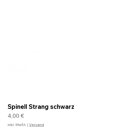
Spinell Strang schwarz
Preis
4,00 €
inkl. MwSt.
|
Versand