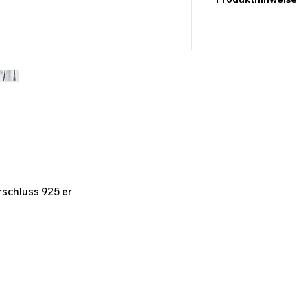
Ich möchte hier dara
Maßangaben keine e
abweichen können. D
Bildern des Produk
kommen.
rschluss 925 er