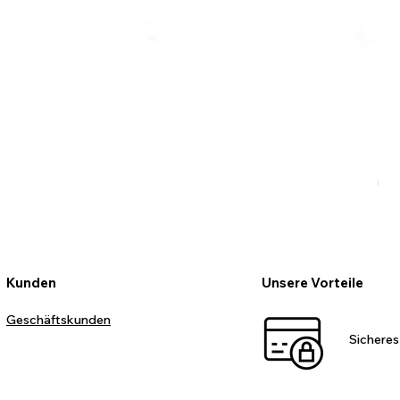
Ro
Pr
99
inkl
Kunden
Unsere Vorteile
Geschäftskunden
Sicheres