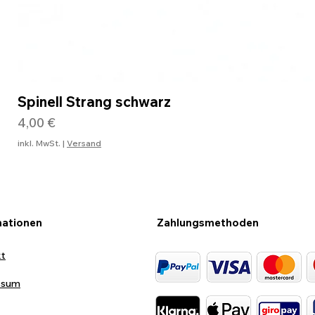
Spinell Strang schwarz
Preis
4,00 €
inkl. MwSt.
|
Versand
mationen
Zahlungsmethoden
kt
ssum