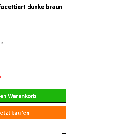
facettiert dunkelbraun
nd
r
den Warenkorb
etzt kaufen