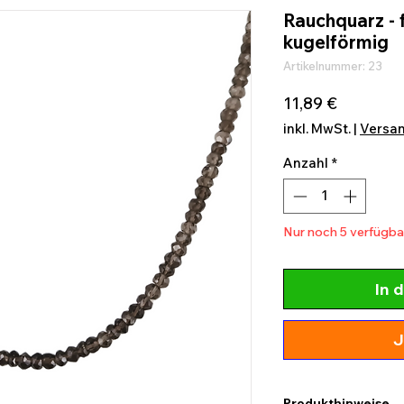
Rauchquarz - 
kugelförmig
Artikelnummer: 23
Preis
11,89 €
inkl. MwSt.
|
Versa
Anzahl
*
Nur noch 5 verfügba
In 
J
Produkthinweise