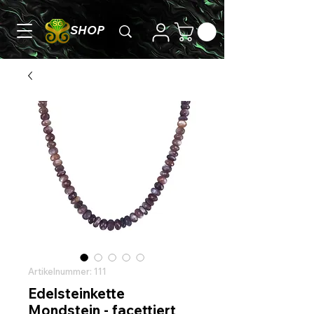
SHOP
Artikelnummer: 111
Edelsteinkette
Mondstein - facettiert