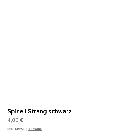
Spinell Strang schwarz
Preis
4,00 €
inkl. MwSt.
|
Versand