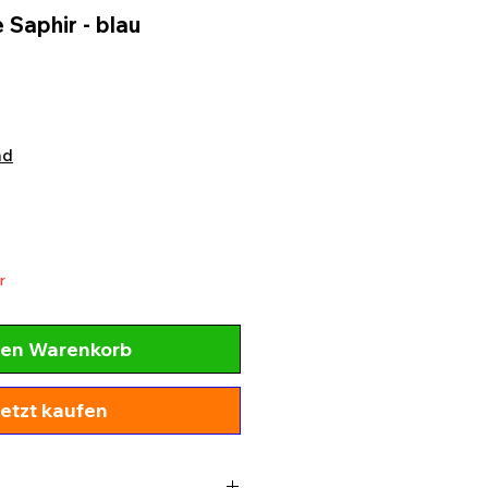
 Saphir - blau
nd
r
den Warenkorb
etzt kaufen