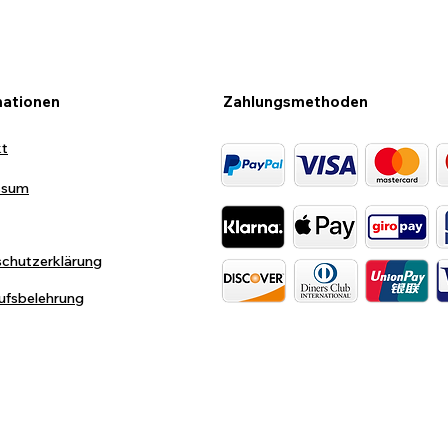
mationen
Zahlungsmethoden
kt
ssum
chutzerklärung
ufsbelehrung