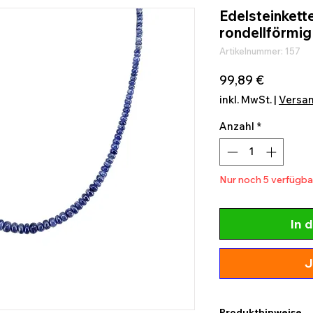
Edelsteinkette
rondellförmig
Artikelnummer: 157
Preis
99,89 €
inkl. MwSt.
|
Versa
Anzahl
*
Nur noch 5 verfügba
In 
J
Produkthinweise