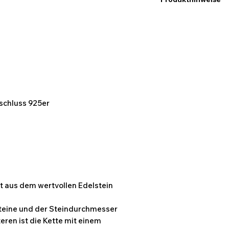
Ich möchte hier dara
Maßangaben keine e
abweichen können. D
Bildern des Produk
kommen.
rschluss 925er
t aus dem wertvollen Edelstein
Steine und der Steindurchmesser
ren ist die Kette mit einem