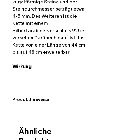
kugelförmige Steine und der
Steindurchmesser beträgt etwa
4-5 mm. Des Weiteren ist die
Kette mit einem
Silberkarabinerverschluss 925 er
versehen.Darüber hinaus ist die
Kette von einer Länge von 44 cm
bis auf 48 cm erweiterbar.
Wirkung:
Produkthinweise
Ich möchte hier darauf
hinweisen,dass alle Maßangaben
keine exakten Werte sind und ein
Ähnliche
wenig abweichen können.
Desweiteren kann es auch bei den