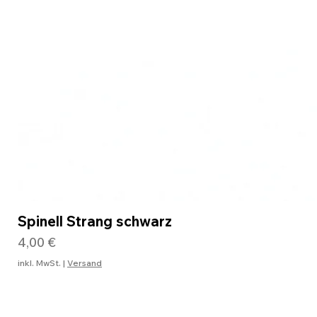
Spinell Strang schwarz
Preis
4,00 €
inkl. MwSt.
|
Versand