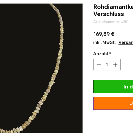
Rohdiamantke
Verschluss
Artikelnummer: 480
Preis
169,89 €
inkl. MwSt.
|
Versa
Anzahl
*
In 
J