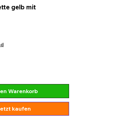
tte gelb mit
nd
den Warenkorb
etzt kaufen