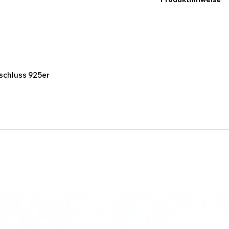
Ich möchte hier dara
Maßangaben keine e
abweichen können. D
Bildern des Produk
kommen.
rschluss 925er