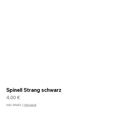
Spinell Strang schwarz
Preis
4,00 €
inkl. MwSt.
|
Versand