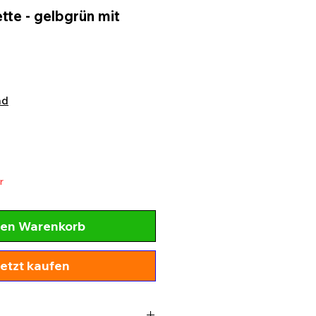
te - gelbgrün mit
nd
r
den Warenkorb
etzt kaufen