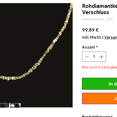
Rohdiamantket
Verschluss
Artikelnummer: 252
Preis
99,89 €
inkl. MwSt.
|
Versa
Anzahl
*
Nur noch 5 verfügba
In 
J
Produkthinweise