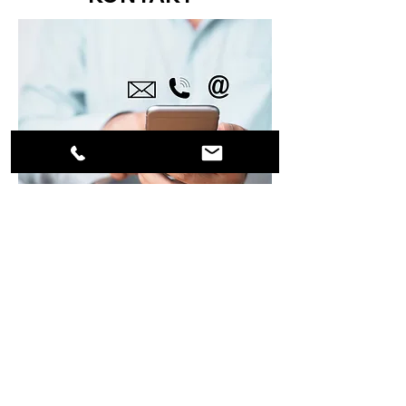
SUNRISE GEMS
EDELSTEINGROßHANDEL
HAUPTSTRAßE 173
55743 IDAR-OBERSTEIN
DEUTSCHLAND
TEL.:
06781980808
EMAIL:
sunrisegems@freenet.de
sunrisegems2022@gmail.com