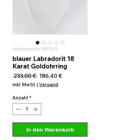
Artikelnummer: ME2619
blauer Labradorit 18
Karat Goldohrring
Standardpreis
Sale-
 233,00 € 
186,40 €
Preis
inkl. MwSt.
|
Versand
Anzahl
*
In den Warenkorb