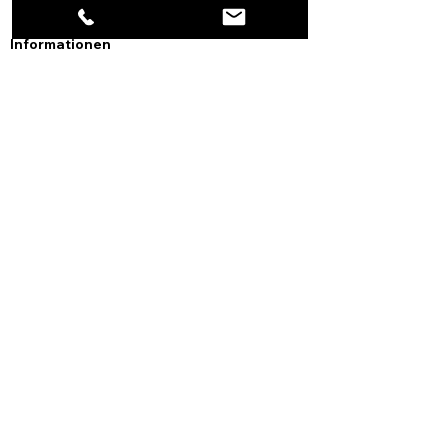
Informationen
Kontakt
Impressum
AGB
Datenschutzerklärung
Widerrufsbelehrung
Zahlungsmethoden
Soziale Medien