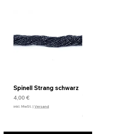
Spinell Strang schwarz
Rohdiamantkette 
Verschluss
Preis
4,00 €
Preis
99,99 €
inkl. MwSt.
|
Versand
inkl. MwSt.