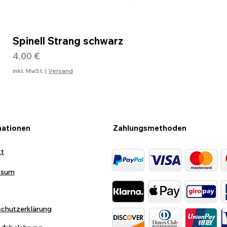
Spinell Strang schwarz
Preis
4,00 €
inkl. MwSt.
|
Versand
mationen
Zahlungsmethoden
kt
ssum
chutzerklärung