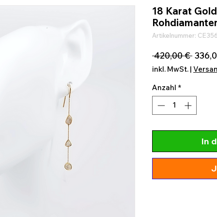
18 Karat Gold
Rohdiamante
Artikelnummer: CE35
Stand
 420,00 € 
336,0
inkl. MwSt.
|
Versa
Anzahl
*
In 
J