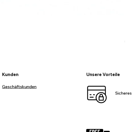
Ro
Pr
99
inkl
Kunden
Unsere Vorteile
Geschäftskunden
Sicheres