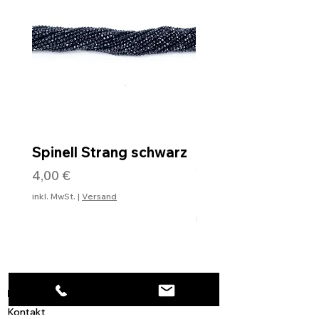
Spinell Strang schwarz
Rohdiamantkette 
Verschluss
Preis
4,00 €
Preis
99,99 €
inkl. MwSt.
|
Versand
inkl. MwSt.
Informationen
Kontakt