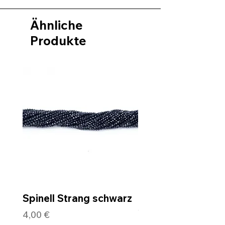
Ähnliche
Produkte
Spinell Strang schwarz
Rohdiamantkette 
Verschluss
Preis
4,00 €