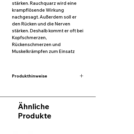
stärken. Rauchquarz wird eine
krampflösende Wirkung
nachgesagt. Außerdem soll er
den Rücken und die Nerven
stärken. Deshalb kommt er oft bei
Kopfschmerzen,
Rückenschmerzen und
Muskelkrämpfen zum Einsatz
Produkthinweise
Ich möchte hier darauf
hinweisen,dass alle Maßangaben
keine exakten Werte sind und ein
Ähnliche
wenig abweichen können.
Desweiteren kann es auch bei den
Produkte
Bildern des Produktes zu
Farbabweichungen kommen.