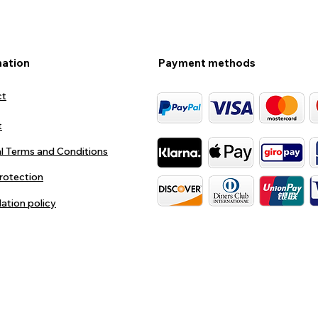
mation
Payment methods
ct
t
l Terms and Conditions
rotection
lation policy