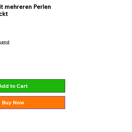
it mehreren Perlen
ckt
sand
Add to Cart
Buy Now