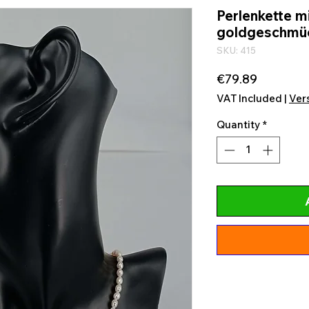
Perlenkette m
goldgeschmü
SKU: 415
Price
€79.89
VAT Included
|
Ver
Quantity
*