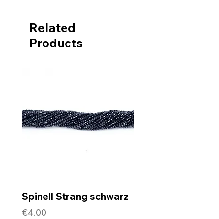
Related
Products
Spinell Strang schwarz
Rohdiamantkette 
Verschluss
Price
€4.00