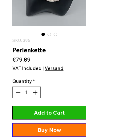
SKU: 396
Perlenkette
Price
€79.89
VAT Included
|
Versand
Quantity
*
Add to Cart
Buy Now