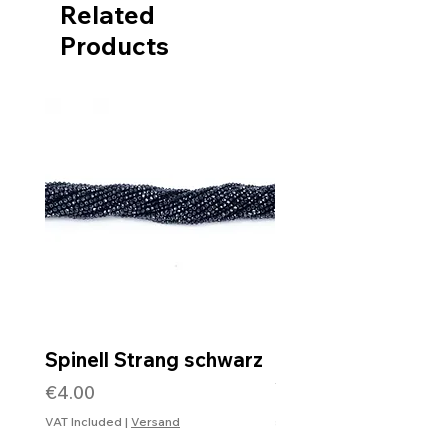
Related
Products
Spinell Strang schwarz
Rohdiamantkette 
Verschluss
Price
€4.00
Price
€99.99
VAT Included
|
Versand