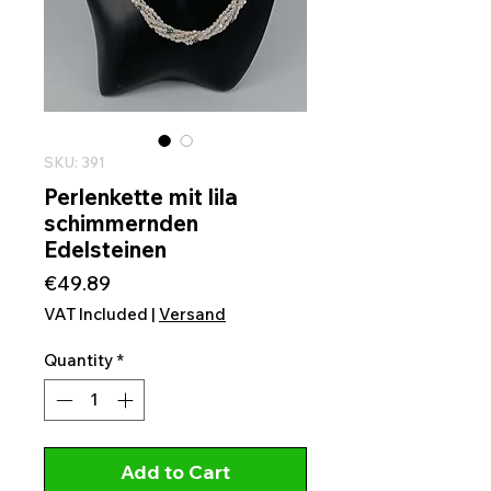
SKU: 391
Perlenkette mit lila
schimmernden
Edelsteinen
Price
€49.89
VAT Included
|
Versand
Quantity
*
Add to Cart