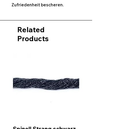
Zufriedenheit bescheren.
Related
Products
Spinell Strang schwarz
Rohdiamantkette 