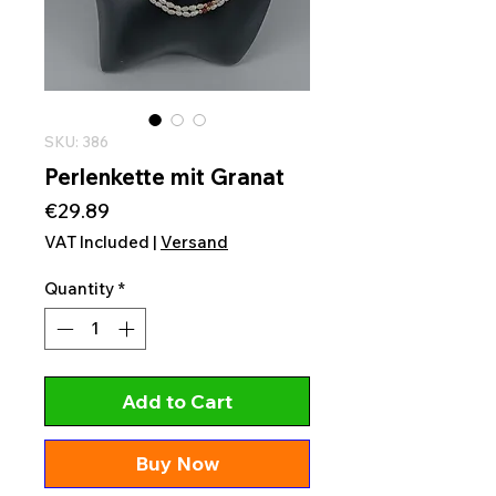
SKU: 386
Perlenkette mit Granat
Price
€29.89
VAT Included
|
Versand
Quantity
*
Add to Cart
Buy Now