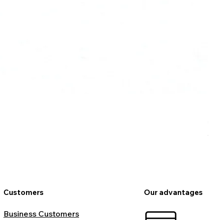
Ro
Pr
€9
VAT
Customers
Our advantages
Business Customers