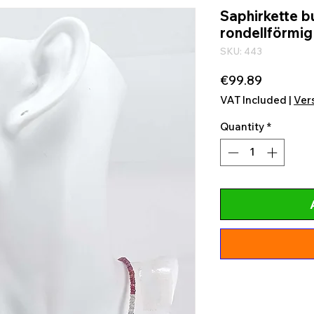
Saphirkette bu
rondellförmig
SKU: 443
Price
€99.89
VAT Included
|
Ver
Quantity
*