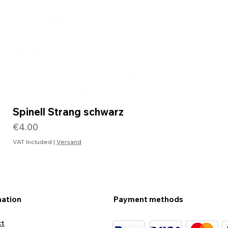
Spinell Strang schwarz
Price
€4.00
VAT Included
|
Versand
mation
Payment methods
ct