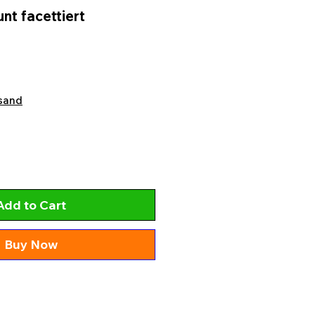
nt facettiert
sand
Add to Cart
Buy Now