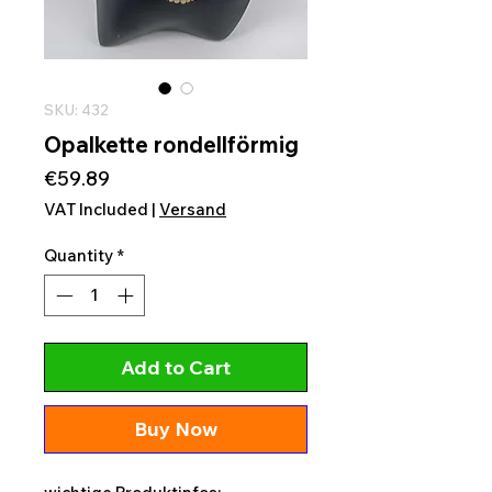
SKU: 432
Opalkette rondellförmig
Price
€59.89
VAT Included
|
Versand
Quantity
*
Add to Cart
Buy Now