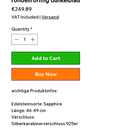
rondellförmig dunkelblau
Price
€249.89
VAT Included
|
Versand
Quantity
*
Add to Cart
Buy Now
wichtige Produktinfos:
Edelsteinsorte: Sapphire
Länge: 46-49 cm
Verschluss:
Silberkarabinerverschluss 925er