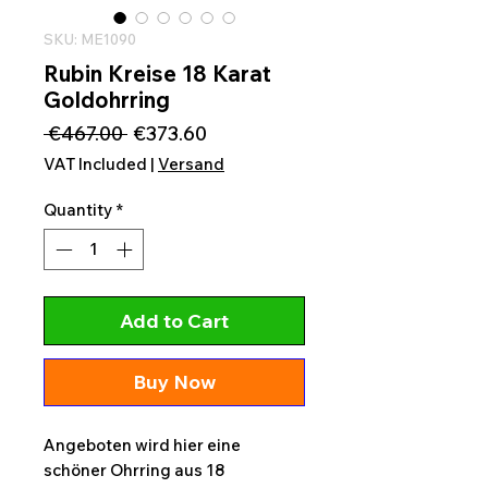
SKU: ME1090
Rubin Kreise 18 Karat
Goldohrring
Regular
Sale
 €467.00 
€373.60
Price
Price
VAT Included
|
Versand
Quantity
*
Add to Cart
Buy Now
Angeboten wird hier eine
schöner Ohrring aus 18