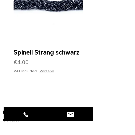
Spinell Strang schwarz
Rohdiamantkette 
Verschluss
Price
€4.00
Price
€99.99
VAT Included
|
Versand
VAT Included
Information
Contact
Imprint