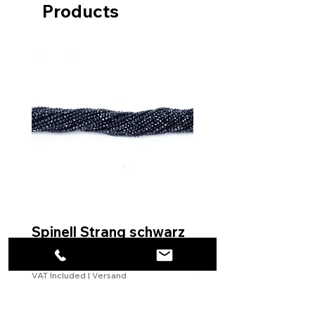
Products
Spinell Strang schwarz
Rohdiamantkette 
Verschluss
Price
€4.00
Price
€99.99
VAT Included
|
Versand
VAT Included