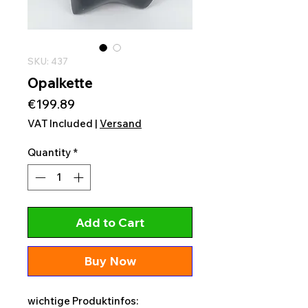
SKU: 437
Opalkette
Price
€199.89
VAT Included
|
Versand
Quantity
*
Add to Cart
Buy Now
wichtige Produktinfos: