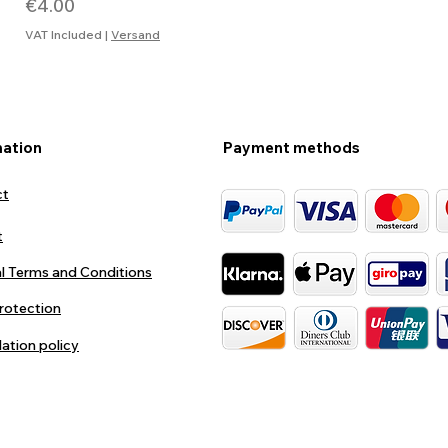
Price
€4.00
VAT Included
|
Versand
mation
Payment methods
ct
t
l Terms and Conditions
rotection
lation policy