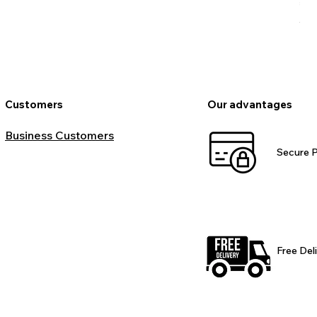
Pr
€9
VAT
Customers
Our advantages
Business Customers
Secure 
Free Del