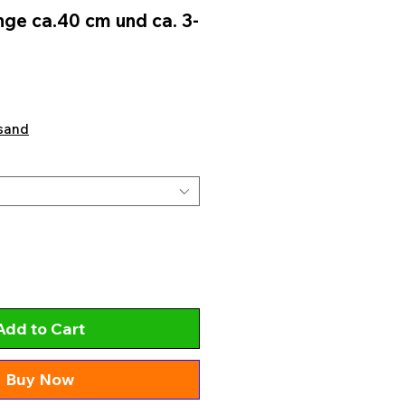
nge ca.40 cm und ca. 3-
sand
Add to Cart
Buy Now