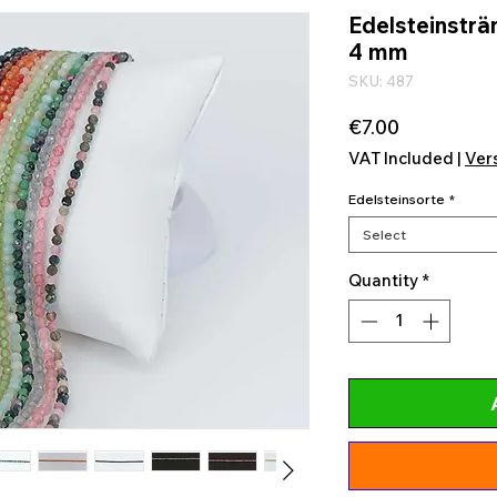
Edelsteinsträ
4 mm
SKU: 487
Price
€7.00
VAT Included
|
Ver
Edelsteinsorte
*
Select
Quantity
*