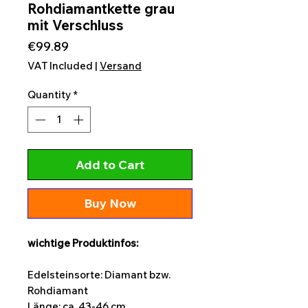
Rohdiamantkette grau
mit Verschluss
Price
€99.89
VAT Included
|
Versand
Quantity
*
Add to Cart
Buy Now
wichtige Produktinfos:
Edelsteinsorte: Diamant bzw.
Rohdiamant
Länge: ca. 43-46 cm