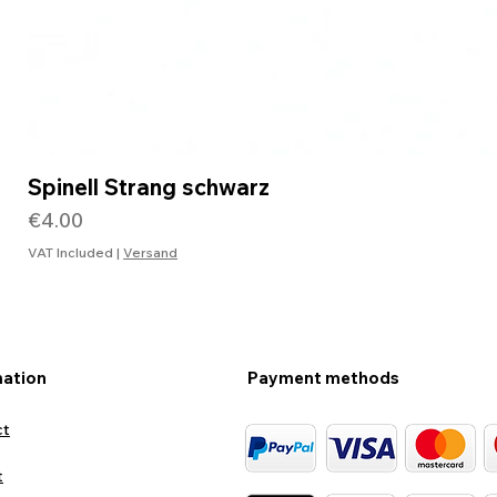
Spinell Strang schwarz
Price
€4.00
VAT Included
|
Versand
mation
Payment methods
ct
t