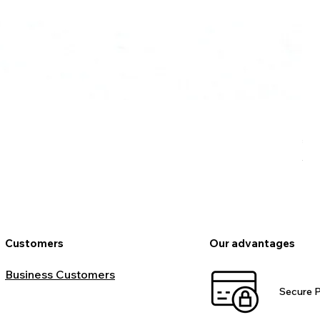
Ro
Pr
€9
VAT
Customers
Our advantages
Business Customers
Secure 