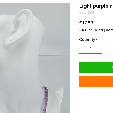
Light purple 
SKU: 294
Price
€17.89
VAT Included
|
Ver
Quantity
*