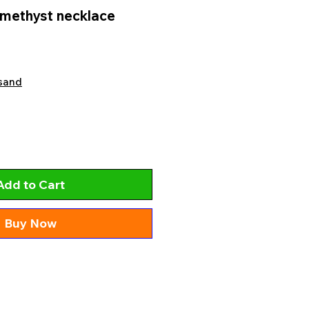
amethyst necklace
sand
Add to Cart
Buy Now