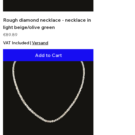
Rough diamond necklace - necklace in
light beige/olive green
Price
€89.89
VAT Included
|
Versand
Add to Cart