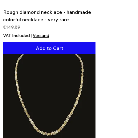
Rough diamond necklace - handmade
colorful necklace - very rare
Price
€149.89
VAT Included
|
Versand
Add to Cart