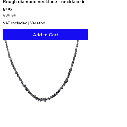
Rough diamond necklace - necklace in
grey
Price
€99.89
VAT Included
|
Versand
Add to Cart