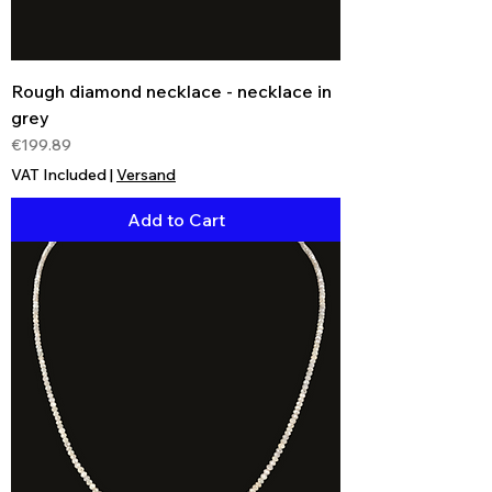
Rough diamond necklace - necklace in
grey
Price
€199.89
VAT Included
|
Versand
Add to Cart