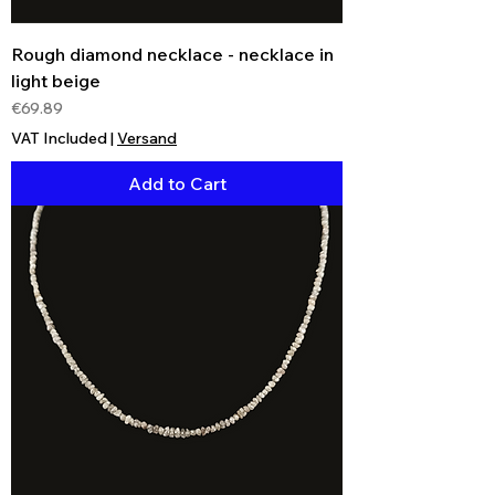
Rough diamond necklace - necklace in
light beige
Price
€69.89
VAT Included
|
Versand
Add to Cart