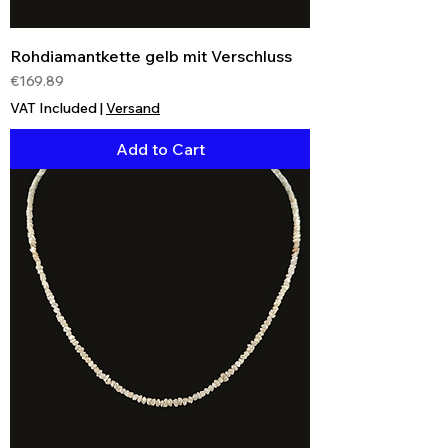
Rohdiamantkette gelb mit Verschluss
Price
€169.89
VAT Included
|
Versand
Add to Cart