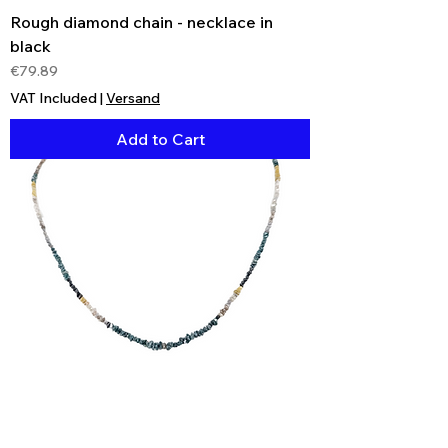
Rough diamond chain - necklace in
black
Price
€79.89
VAT Included
|
Versand
Add to Cart