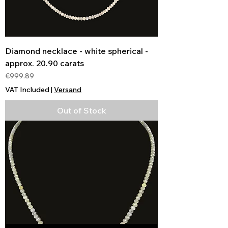
Diamond necklace - white spherical -
approx. 20.90 carats
Price
€999.89
VAT Included
|
Versand
Out of Stock