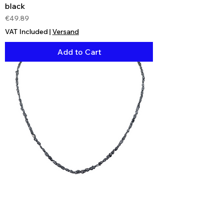
black
Price
€49.89
VAT Included
|
Versand
Add to Cart